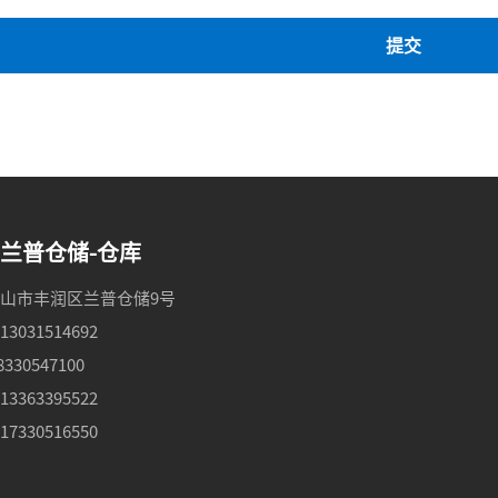
提交
兰普仓储-仓库
山市丰润区兰普仓储9号
：
13031514692
8330547100
：
13363395522
：
17330516550