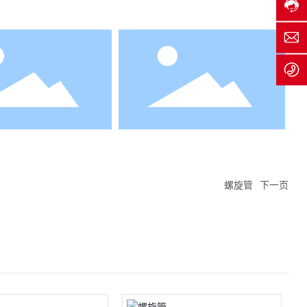
1
7
8
4
t
7
服
h
3
务
y
3
时
g
3
间:
g
5
8:
c
3
0
o
8
0
8
-
8
1
8:
0
0
螺旋管
下一页