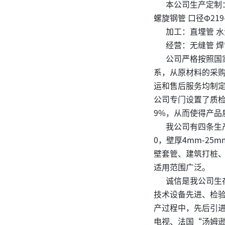
本公司生产定制：材质
螺旋钢管 口径Φ219-
加工：直埋管 水泥砂
经营：无缝管 焊管
公司严格按照国家石油
系，从原材料的采
运和售后服务均制
公司专门设置了质检
9%，从而使得产品
我公司有四条生产线
0，壁厚4mm-2
壁套管、建筑打桩
适用范围广泛。
诚信是我公司生存
技术设备先进、检
产过程中，先后引进
电视、法国“汤姆逊